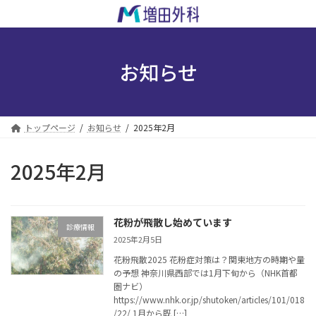
コ
ナ
ン
ビ
テ
ゲ
ン
ー
ツ
シ
お知らせ
へ
ョ
ス
ン
キ
に
ッ
移
トップページ
お知らせ
2025年2月
プ
動
2025年2月
花粉が飛散し始めています
診療情報
2025年2月5日
花粉飛散2025 花粉症対策は？関東地方の時期や量
の予想 神奈川県西部では1月下旬から（NHK首都
圏ナビ）
https://www.nhk.or.jp/shutoken/articles/101/018
/22/ 1月から既 […]