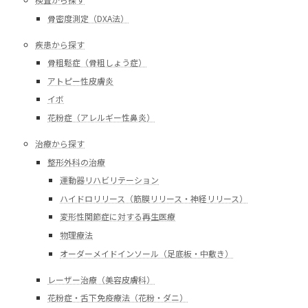
骨密度測定（DXA法）
疾患から探す
骨粗鬆症（骨粗しょう症）
アトピー性皮膚炎
イボ
花粉症（アレルギー性鼻炎）
治療から探す
整形外科の治療
運動器リハビリテーション
ハイドロリリース（筋膜リリース・神経リリース）
変形性関節症に対する再生医療
物理療法
オーダーメイドインソール（足底板・中敷き）
レーザー治療（美容皮膚科）
花粉症・舌下免疫療法（花粉・ダニ）