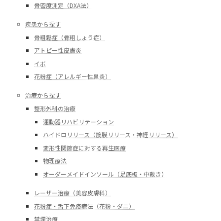
骨密度測定（DXA法）
疾患から探す
骨粗鬆症（骨粗しょう症）
アトピー性皮膚炎
イボ
花粉症（アレルギー性鼻炎）
治療から探す
整形外科の治療
運動器リハビリテーション
ハイドロリリース（筋膜リリース・神経リリース）
変形性関節症に対する再生医療
物理療法
オーダーメイドインソール（足底板・中敷き）
レーザー治療（美容皮膚科）
花粉症・舌下免疫療法（花粉・ダニ）
禁煙治療