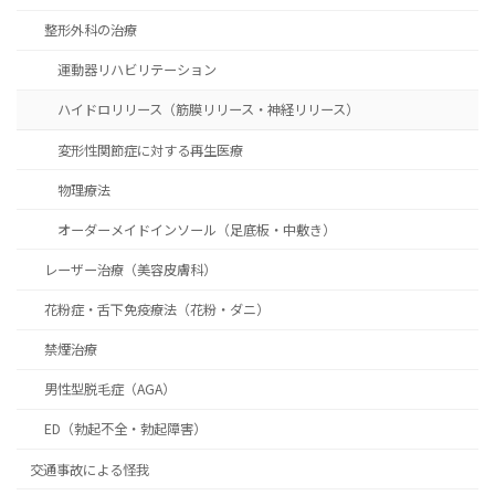
整形外科の治療
運動器リハビリテーション
ハイドロリリース（筋膜リリース・神経リリース）
変形性関節症に対する再生医療
物理療法
オーダーメイドインソール（足底板・中敷き）
レーザー治療（美容皮膚科）
花粉症・舌下免疫療法（花粉・ダニ）
禁煙治療
男性型脱毛症（AGA）
ED（勃起不全・勃起障害）
交通事故による怪我