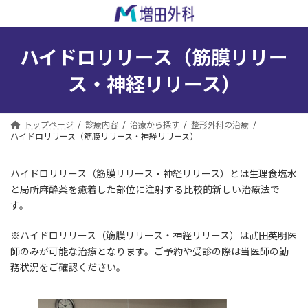
コ
ナ
ン
ビ
テ
ゲ
ン
ー
ハイドロリリース（筋膜リリー
ツ
シ
へ
ョ
ス・神経リリース）
ス
ン
キ
に
ッ
移
トップページ
診療内容
治療から探す
整形外科の治療
プ
動
ハイドロリリース（筋膜リリース・神経リリース）
ハイドロリリース（筋膜リリース・神経リリース）とは生理食塩水
と局所麻酔薬を癒着した部位に注射する比較的新しい治療法で
す。
※ハイドロリリース（筋膜リリース・神経リリース）は武田英明医
師のみが可能な治療となります。ご予約や受診の際は当医師の勤
務状況をご確認ください。